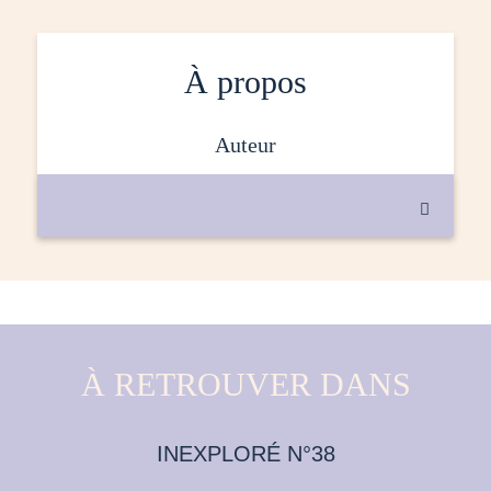
À propos
auteur

À RETROUVER DANS
INEXPLORÉ N°38