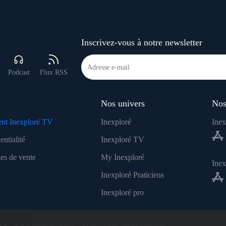
Inscrivez-vous à notre newsletter
Podcast
Flux RSS
Nos univers
Nos
nt Inexploré TV
Inexploré
Inex
entialité
Inexploré TV
es de vente
My Inexploré
Ine
Inexploré Praticiens
Inexploré pro