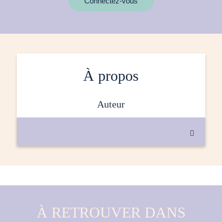
Connectez-vous
À propos
auteur

À RETROUVER DANS