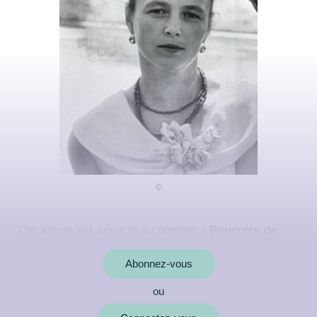
Cet article est associé au dossier «
Pouvoirs de
l’esprit : comment nous agissons sur la matière
»
Abonnez-vous
ou
MOTS CLÉS