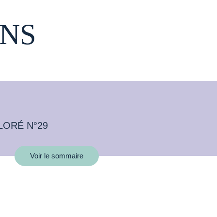
NS
LORÉ N°29
Voir le sommaire