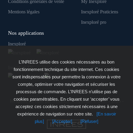
Conditions générales de vente
My Inexploré
Mentions légales
Inexploré Praticiens
Inexploré pro
Nos applications
Inexploré
L’INREES utilise des cookies nécessaires au bon
Inexploré TV
fonctionnement technique du site internet. Ces cookies
sont indispensables pour permettre la connexion à votre
compte, optimiser votre navigation et sécuriser les
processus de commande. L’INREES n’utilise pas de
cookies paramétrables. En cliquant sur ‘accepter’ vous
Inexploré est édité par INREES - Copyright © 2007 - 2026 -
acceptez ces cookies strictement nécessaires à une
Tous droits réservés
expérience de navigation sur notre site.
[En savoir
plus]
[Accepter]
[Refuser]