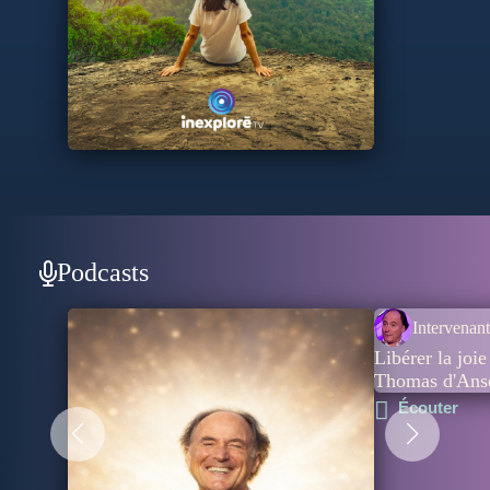
les pièges de l’ego, de s’aligner sur son élan de vie propre
et de mettre ses talents au service de la communauté. Pour
lui, le développement personnel profond est la clé du
développement social durable.
Podcasts
Intervenant
Libérer la joie
Thomas d'An
Écouter