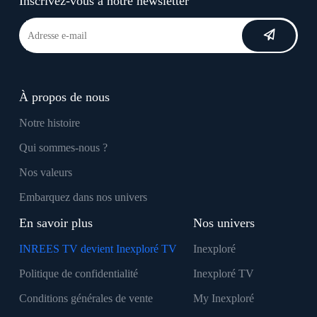
Inscrivez-vous à notre newsletter
À propos de nous
Notre histoire
Qui sommes-nous ?
Nos valeurs
Embarquez dans nos univers
En savoir plus
Nos univers
INREES TV devient Inexploré TV
Inexploré
Politique de confidentialité
Inexploré TV
Conditions générales de vente
My Inexploré