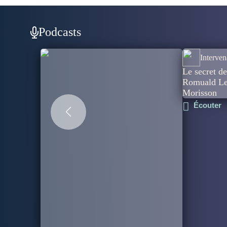
Podcasts
Interven
Le secret de
Romuald Let
Morisson
Écouter