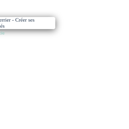
rrier - Créer ses
tés
cle