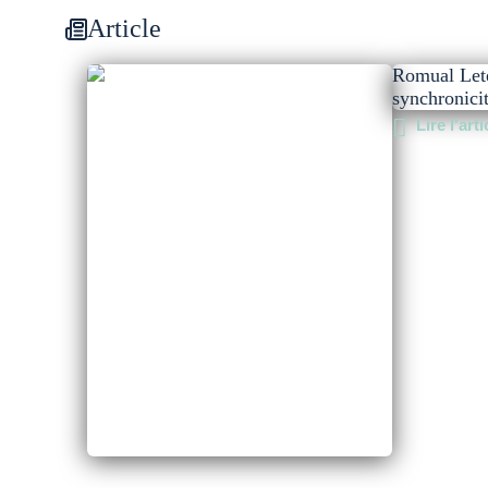
Article
Romual Lete
synchronici
Lire l'arti