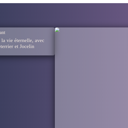
ant
 la vie éternelle, avec
errier et Jocelin