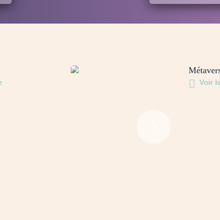
Métaver
e
Voir le