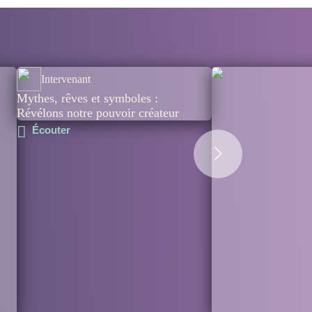
Intervenant
Mythes, rêves et symboles :
Révélons notre pouvoir créateur
Écouter