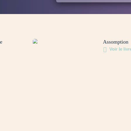
ie
Assomption
Voir le livr