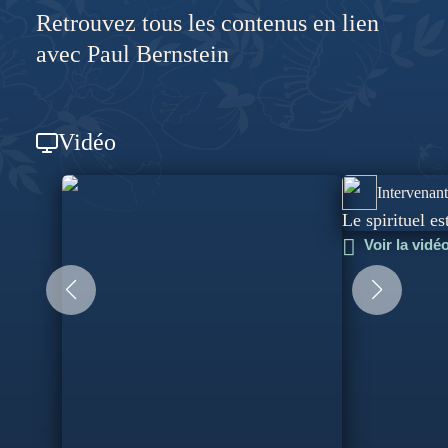
et traditions religieuses pour lesquelles les expériences
Retrouvez tous les contenus en lien
transpersonnelles sont essentielles, notamment le
avec Paul Bernstein
bouddhisme tibétain ou les Quakers par exemple.
Vidéo
Intervenant
Le spirituel est
Voir la vidé