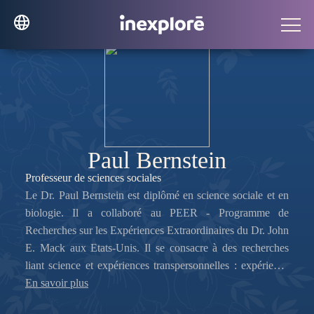
Paul Bernstein
Professeur de sciences sociales
Le Dr. Paul Bernstein est diplômé en science sociale et en
biologie. Il a collaboré au PEER - Programme de
Recherches sur les Expériences Extraordinaires du Dr. John
E. Mack aux Etats-Unis. Il se consacre à des recherches
liant science et expériences transpersonnelles : expérience
de mort imminente, perception hors du corps, médiumnité,
En savoir plus
ou encore précognition. Il explore en parallèle les cultures