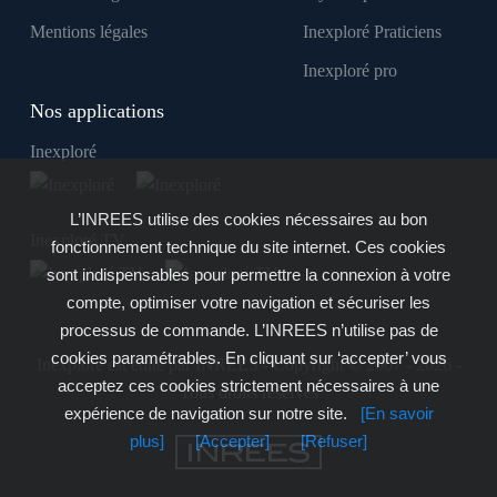
Mentions légales
Inexploré Praticiens
Inexploré pro
Nos applications
Inexploré
L’INREES utilise des cookies nécessaires au bon
Inexploré TV
fonctionnement technique du site internet. Ces cookies
sont indispensables pour permettre la connexion à votre
compte, optimiser votre navigation et sécuriser les
processus de commande. L’INREES n’utilise pas de
cookies paramétrables. En cliquant sur ‘accepter’ vous
Inexploré est édité par INREES - Copyright © 2007 - 2026 -
acceptez ces cookies strictement nécessaires à une
Tous droits réservés
expérience de navigation sur notre site.
[En savoir
plus]
[Accepter]
[Refuser]