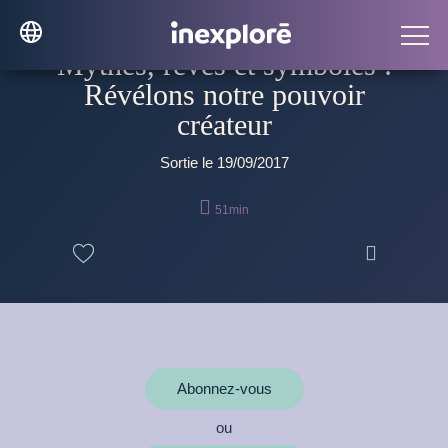
Mythes, rêves et symboles :
Révélons notre pouvoir
créateur
Sortie le 19/09/2017

51min

Abonnez-vous
ou