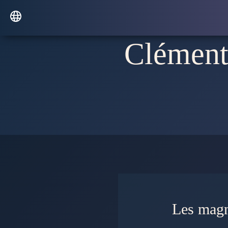
Clémenti
Les magnétiseurs travaillent-ils avec leur propre énergie