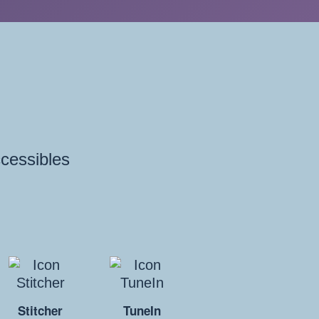
ccessibles
Stitcher
TuneIn