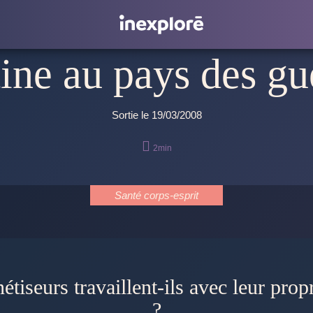
ne au pays des gu
Sortie le 19/03/2008

2min
Santé corps-esprit
?