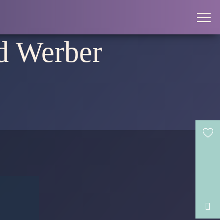
d Werber
