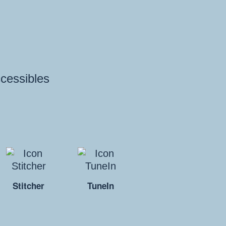
ccessibles
Stitcher
TuneIn