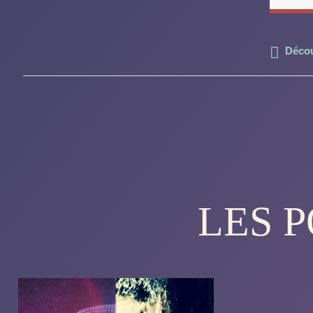
Décou
LES 