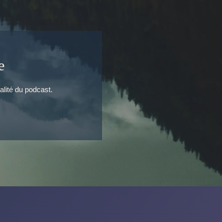
e
alité du podcast.