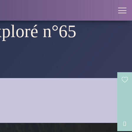
xploré n°65
