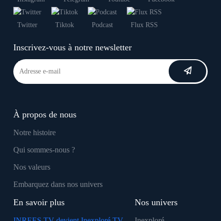
Twitter
Tiktok
Podcast
Flux RSS
Inscrivez-vous à notre newsletter
À propos de nous
Notre histoire
Qui sommes-nous ?
Nos valeurs
Embarquez dans nos univers
En savoir plus
Nos univers
INREES TV devient Inexploré TV
Inexploré