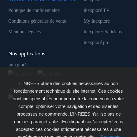
Politique de confidentialité
Inexploré TV
Conditions générales de vente
My Inexploré
Mentions légales
Inexploré Praticiens
Inexploré pro
Nos applications
Inexploré
L’INREES utilise des cookies nécessaires au bon
Inexploré TV
fonctionnement technique du site internet. Ces cookies
sont indispensables pour permettre la connexion à votre
compte, optimiser votre navigation et sécuriser les
processus de commande. L’INREES n’utilise pas de
cookies paramétrables. En cliquant sur ‘accepter’ vous
Inexploré est édité par INREES - Copyright © 2007 - 2026 -
acceptez ces cookies strictement nécessaires à une
Tous droits réservés
expérience de navigation sur notre site.
[En savoir