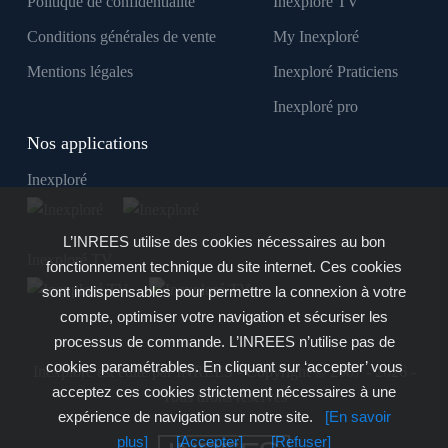
Politique de confidentialité
Inexploré TV
Conditions générales de vente
My Inexploré
Mentions légales
Inexploré Praticiens
Inexploré pro
Nos applications
Inexploré
L’INREES utilise des cookies nécessaires au bon
Inexploré TV
fonctionnement technique du site internet. Ces cookies
sont indispensables pour permettre la connexion à votre
compte, optimiser votre navigation et sécuriser les
processus de commande. L’INREES n’utilise pas de
cookies paramétrables. En cliquant sur ‘accepter’ vous
Inexploré est édité par INREES - Copyright © 2007 - 2026 -
acceptez ces cookies strictement nécessaires à une
Tous droits réservés
expérience de navigation sur notre site.
[En savoir
plus]
[Accepter]
[Refuser]