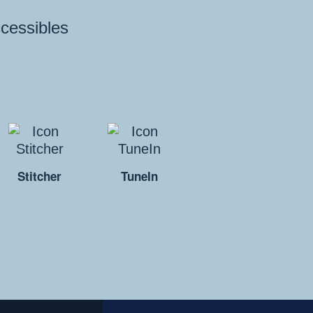
ccessibles
Stitcher
TuneIn