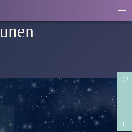
ounen
