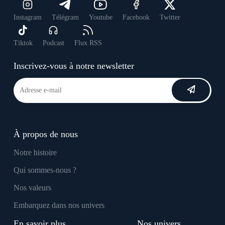
Instagram
Télégram
Youtube
Facebook
Twitter
Tiktok
Podcast
Flux RSS
Inscrivez-vous à notre newsletter
À propos de nous
Notre histoire
Qui sommes-nous ?
Nos valeurs
Embarquez dans nos univers
En savoir plus
Nos univers