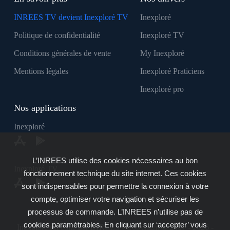
INREES TV devient Inexploré TV
Inexploré
Politique de confidentialité
Inexploré TV
Conditions générales de vente
My Inexploré
Mentions légales
Inexploré Praticiens
Inexploré pro
Nos applications
Inexploré
L’INREES utilise des cookies nécessaires au bon
Inexploré TV
fonctionnement technique du site internet. Ces cookies
sont indispensables pour permettre la connexion à votre
compte, optimiser votre navigation et sécuriser les
processus de commande. L’INREES n’utilise pas de
cookies paramétrables. En cliquant sur ‘accepter’ vous
Inexploré est édité par INREES - Copyright © 2007 - 2026 -