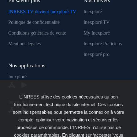
En savoir plus
Nos univers
INREES TV devient Inexploré TV
Inexploré
Politique de confidentialité
Inexploré TV
Conditions générales de vente
My Inexploré
Mentions légales
Inexploré Praticiens
Inexploré pro
Nos applications
Inexploré
L’INREES utilise des cookies nécessaires au bon
Inexploré TV
fonctionnement technique du site internet. Ces cookies
sont indispensables pour permettre la connexion à votre
compte, optimiser votre navigation et sécuriser les
processus de commande. L’INREES n’utilise pas de
cookies paramétrables. En cliquant sur ‘accepter’ vous
Inexploré est édité par INREES - Copyright © 2007 - 2026 -