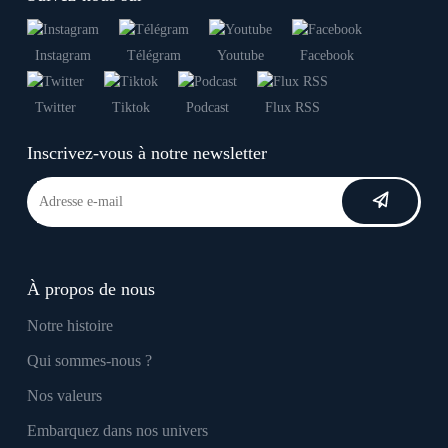
Instagram
Télégram
Youtube
Facebook
Twitter
Tiktok
Podcast
Flux RSS
Inscrivez-vous à notre newsletter
À propos de nous
Notre histoire
Qui sommes-nous ?
Nos valeurs
Embarquez dans nos univers