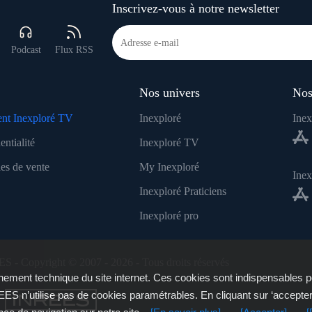
Inscrivez-vous à notre newsletter
Podcast
Flux RSS
Nos univers
Nos
nt Inexploré TV
Inexploré
Inex
entialité
Inexploré TV
es de vente
My Inexploré
Ine
Inexploré Praticiens
Inexploré pro
ES - Copyright © 2007 - 2026 - Tous droits réservés
ement technique du site internet. Ces cookies sont indispensables p
ES n’utilise pas de cookies paramétrables. En cliquant sur ‘accepte