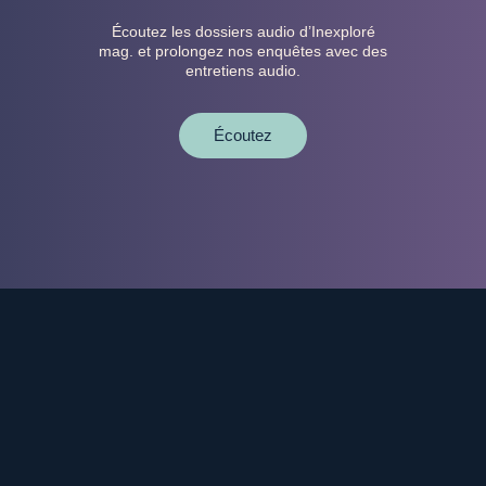
Écoutez les dossiers audio d’Inexploré
mag. et prolongez nos enquêtes avec des
entretiens audio.
Écoutez