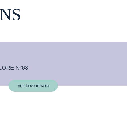
NS
LORÉ N°68
Voir le sommaire