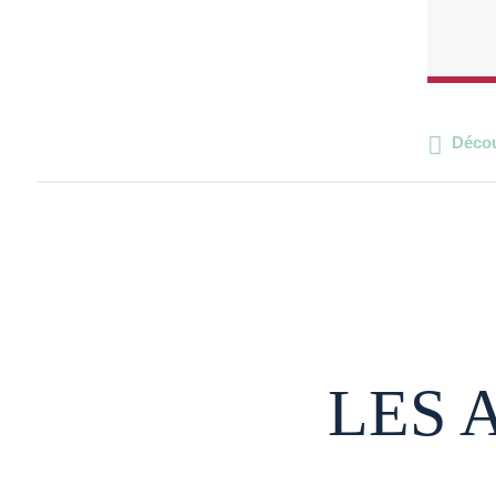
Décou
LES 