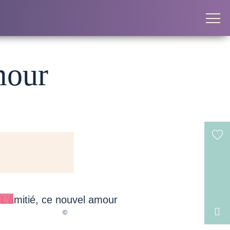
mour
