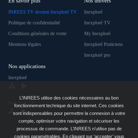
En savoir plus
Nos univers
INREES TV devient Inexploré TV
Inexploré
Politique de confidentialité
Inexploré TV
Conditions générales de vente
My Inexploré
Mentions légales
Inexploré Praticiens
Inexploré pro
Nos applications
Inexploré
L’INREES utilise des cookies nécessaires au bon
Inexploré TV
fonctionnement technique du site internet. Ces cookies
sont indispensables pour permettre la connexion à votre
compte, optimiser votre navigation et sécuriser les
processus de commande. L’INREES n’utilise pas de
cookies paramétrables. En cliquant sur ‘accepter’ vous
Inexploré est édité par INREES - Copyright © 2007 - 2026 -