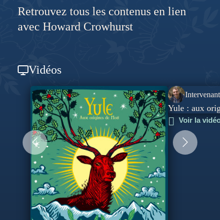
d’entreprises dans le domaine du management et des
Retrouvez tous les contenus en lien
relations humaines, il dirige également Epistemea, une
avec Howard Crowhurst
société de production de films documentaires et maison
d’édition.
Vidéos
Intervenant
Yule : aux ori
Voir la vidé