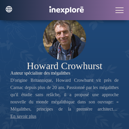
Howard Crowhurst
Auteur spécialiste des mégalithes
D'origine Britannique, Howard Crowhurst vit près de
Carnac depuis plus de 20 ans. Passionné par les mégalithes
qu'il étudie sans relâche, il a proposé une approche
nouvelle du monde mégalithique dans son ouvrage: «
Mégalithes, principes de la première architecture
monumentale du monde. »
En savoir plus
Consultant et formateur en Bretagne auprès des dirigeants