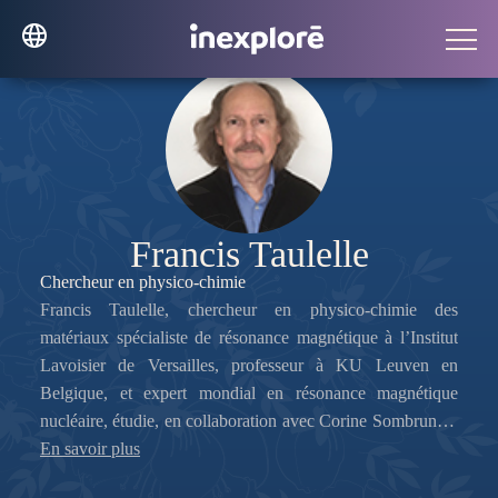
Francis Taulelle
Chercheur en physico-chimie
Francis Taulelle, chercheur en physico-chimie des
matériaux spécialiste de résonance magnétique à l’Institut
Lavoisier de Versailles, professeur à KU Leuven en
Belgique, et expert mondial en résonance magnétique
nucléaire, étudie, en collaboration avec Corine Sombrun, le
phénomène de transe sous le prisme des avancées récentes
En savoir plus
des méthodes de neurosciences.