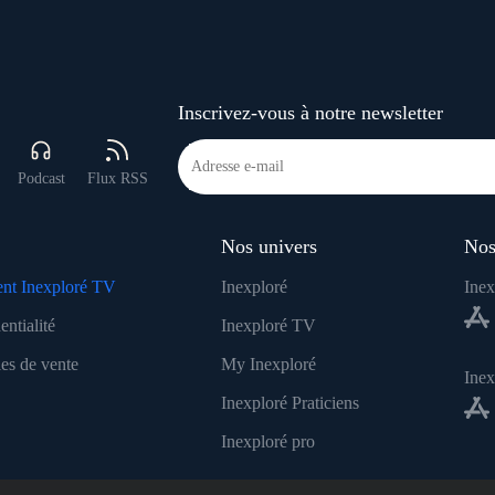
Inscrivez-vous à notre newsletter
Podcast
Flux RSS
Nos univers
Nos
nt Inexploré TV
Inexploré
Inex
entialité
Inexploré TV
es de vente
My Inexploré
Ine
Inexploré Praticiens
Inexploré pro