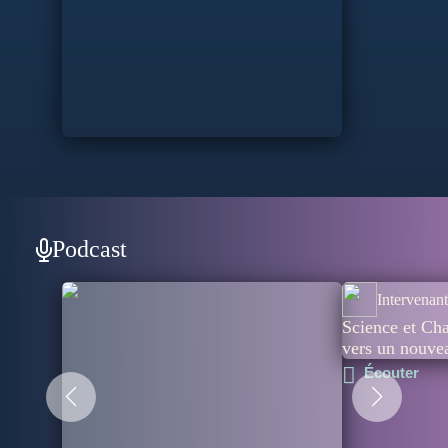
Podcast
Intervenant
Science et Ch
vers un nouve
Écouter