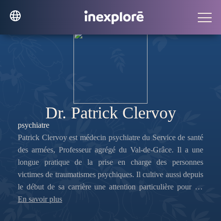
Dr. Patrick Clervoy
psychiatre
Patrick Clervoy est médecin psychiatre du Service de santé
des armées, Professeur agrégé du Val-de-Grâce. Il a une
longue pratique de la prise en charge des personnes
victimes de traumatismes psychiques. Il cultive aussi depuis
le début de sa carrière une attention particulière pour les
phénomènes psychiques qui font apparaître les symboles et
En savoir plus
les forces de l’inconscient collectif.