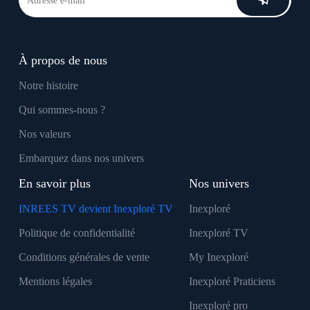
À propos de nous
Notre histoire
Qui sommes-nous ?
Nos valeurs
Embarquez dans nos univers
En savoir plus
Nos univers
INREES TV devient Inexploré TV
Inexploré
Politique de confidentialité
Inexploré TV
Conditions générales de vente
My Inexploré
Mentions légales
Inexploré Praticiens
Inexploré pro