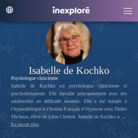
Isabelle de Kochko
Psychologue clinicienne
Isabelle de Kochko est psychologue clinicienne et
psychothérapeute. Elle travaille principalement avec des
adolescents en difficulté mentale. Elle a été formée à
l’hypnothérapie à l’Institut Français d’Hypnose avec Didier
Michaux, élève de Léon Chertok. Isabelle de Kochko a co-
écrit le chapitre consacré aux possessions et aux hantises du
En savoir plus
Manuel clinique des expériences extraordinaires, l’ouvrage