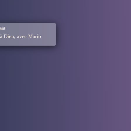
ant
à Dieu, avec Mario