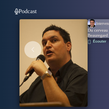
Podcast
Interven
Du cerveau 
Beauregard
Écouter