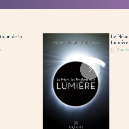
tique de la
Le Néant
Lumière
e
Voir le