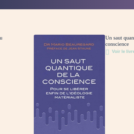
u
Un saut quan
conscience
Voir le livr