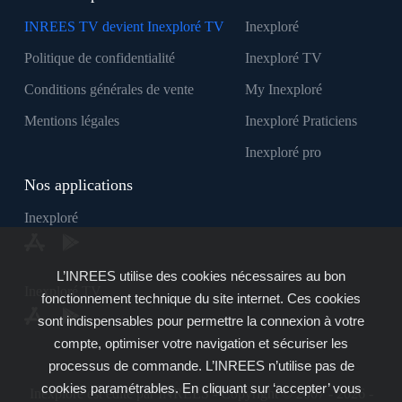
INREES TV devient Inexploré TV
Inexploré
Politique de confidentialité
Inexploré TV
Conditions générales de vente
My Inexploré
Mentions légales
Inexploré Praticiens
Inexploré pro
Nos applications
Inexploré
L’INREES utilise des cookies nécessaires au bon
Inexploré TV
fonctionnement technique du site internet. Ces cookies
sont indispensables pour permettre la connexion à votre
compte, optimiser votre navigation et sécuriser les
processus de commande. L’INREES n’utilise pas de
cookies paramétrables. En cliquant sur ‘accepter’ vous
Inexploré est édité par INREES - Copyright © 2007 - 2026 -