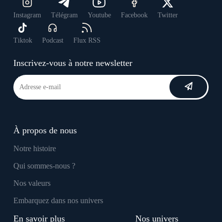
Instagram
Télégram
Youtube
Facebook
Twitter
Tiktok
Podcast
Flux RSS
Inscrivez-vous à notre newsletter
À propos de nous
Notre histoire
Qui sommes-nous ?
Nos valeurs
Embarquez dans nos univers
En savoir plus
Nos univers