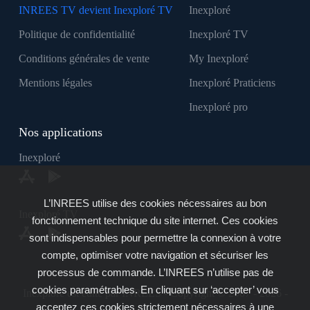
INREES TV devient Inexploré TV
Inexploré
Politique de confidentialité
Inexploré TV
Conditions générales de vente
My Inexploré
Mentions légales
Inexploré Praticiens
Inexploré pro
Nos applications
Inexploré
L’INREES utilise des cookies nécessaires au bon
Inexploré TV
fonctionnement technique du site internet. Ces cookies
sont indispensables pour permettre la connexion à votre
compte, optimiser votre navigation et sécuriser les
processus de commande. L’INREES n’utilise pas de
cookies paramétrables. En cliquant sur ‘accepter’ vous
Inexploré est édité par INREES - Copyright © 2007 - 2026 -
acceptez ces cookies strictement nécessaires à une