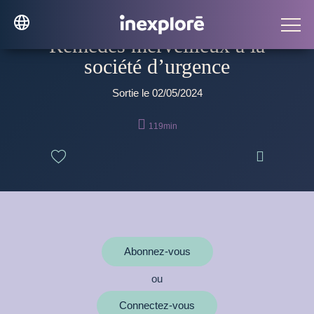
Remèdes merveilleux à la
société d’urgence
Sortie le 02/05/2024

119min

Abonnez-vous
ou
Connectez-vous