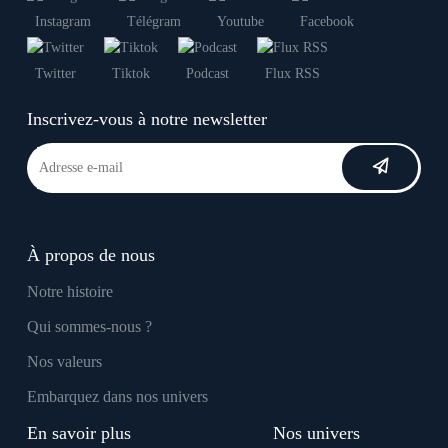
Instagram
Télégram
Youtube
Facebook
Twitter
Tiktok
Podcast
Flux RSS
Inscrivez-vous à notre newsletter
À propos de nous
Notre histoire
Qui sommes-nous ?
Nos valeurs
Embarquez dans nos univers
En savoir plus
Nos univers