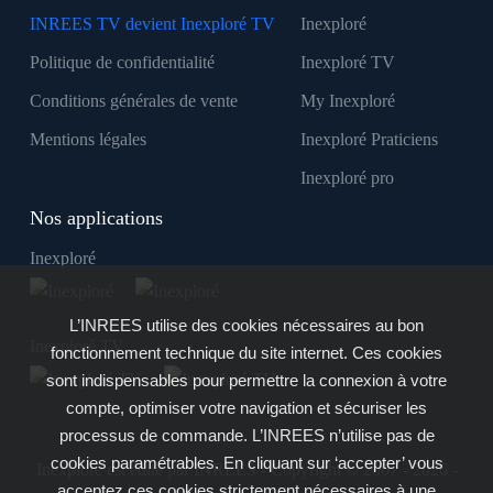
INREES TV devient Inexploré TV
Inexploré
Politique de confidentialité
Inexploré TV
Conditions générales de vente
My Inexploré
Mentions légales
Inexploré Praticiens
Inexploré pro
Nos applications
Inexploré
L’INREES utilise des cookies nécessaires au bon
Inexploré TV
fonctionnement technique du site internet. Ces cookies
sont indispensables pour permettre la connexion à votre
compte, optimiser votre navigation et sécuriser les
processus de commande. L’INREES n’utilise pas de
cookies paramétrables. En cliquant sur ‘accepter’ vous
Inexploré est édité par INREES - Copyright © 2007 - 2026 -
acceptez ces cookies strictement nécessaires à une