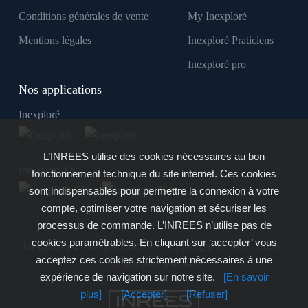
Conditions générales de vente
My Inexploré
Mentions légales
Inexploré Praticiens
Inexploré pro
Nos applications
Inexploré
L’INREES utilise des cookies nécessaires au bon
Inexploré TV
fonctionnement technique du site internet. Ces cookies
sont indispensables pour permettre la connexion à votre
compte, optimiser votre navigation et sécuriser les
processus de commande. L’INREES n’utilise pas de
cookies paramétrables. En cliquant sur ‘accepter’ vous
Inexploré est édité par INREES - Copyright © 2007 - 2026 -
acceptez ces cookies strictement nécessaires à une
Tous droits réservés
expérience de navigation sur notre site.
[En savoir
plus]
[Accepter]
[Refuser]