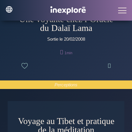
Une voyante chez l’Oracle
du Dalaï Lama
Sortie le 20/02/2008

1min

Perceptions
Voyage au Tibet et pratique
de la méditation