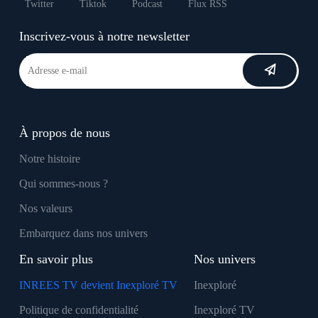
Twitter
Tiktok
Podcast
Flux RSS
Inscrivez-vous à notre newsletter
À propos de nous
Notre histoire
Qui sommes-nous ?
Nos valeurs
Embarquez dans nos univers
En savoir plus
Nos univers
INREES TV devient Inexploré TV
Inexploré
Politique de confidentialité
Inexploré TV