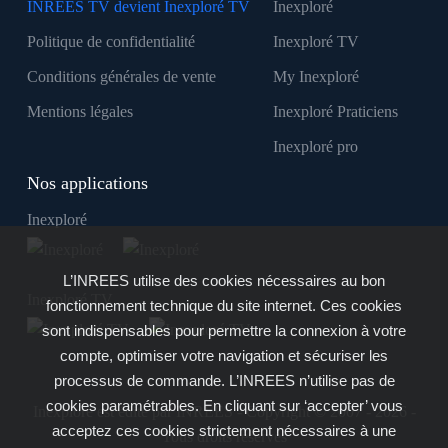
INREES TV devient Inexploré TV
Inexploré
Politique de confidentialité
Inexploré TV
Conditions générales de vente
My Inexploré
Mentions légales
Inexploré Praticiens
Inexploré pro
Nos applications
Inexploré
L’INREES utilise des cookies nécessaires au bon
Inexploré TV
fonctionnement technique du site internet. Ces cookies
sont indispensables pour permettre la connexion à votre
compte, optimiser votre navigation et sécuriser les
processus de commande. L’INREES n’utilise pas de
cookies paramétrables. En cliquant sur ‘accepter’ vous
Inexploré est édité par INREES - Copyright © 2007 - 2026 -
acceptez ces cookies strictement nécessaires à une
Tous droits réservés