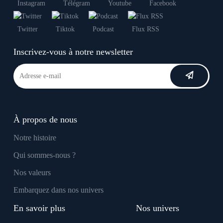
Instagram
Télégram
Youtube
Facebook
Twitter
Tiktok
Podcast
Flux RSS
Inscrivez-vous à notre newsletter
À propos de nous
Notre histoire
Qui sommes-nous ?
Nos valeurs
Embarquez dans nos univers
En savoir plus
Nos univers