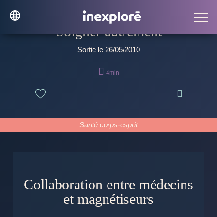
Soigner autrement
Sortie le 26/05/2010

4min

Santé corps-esprit
Collaboration entre médecins
et magnétiseurs