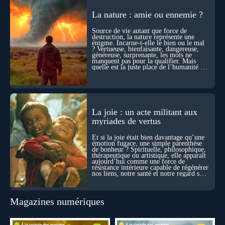
explorations du cosmos, présence d’autres consciences
La nature : amie ou ennemie ?
durant ses sorties, protocoles scientifiques… et toujours, cette
sensation étrange d’être relié à bien plus vaste que lui-même
Source de vie autant que force de
! Sommes-nous à l’aube d’une révolution de la conscience ?
destruction, la nature représente une
Sans doute. Mais encore faut-il accepter d’explorer ces
énigme. Incarne-t-elle le bien ou le mal
territoires avec lucidité, et rigueur…
? Vertueuse, bienfaisante, dangereuse,
généreuse, surprenante, les mots ne
manquent pas pour la qualifier. Mais
quelle est la juste place de l’humanité au
cœur du vivant ?
La joie : un acte militant aux
myriades de vertus
Et si la joie était bien davantage qu’une
émotion fugace, une simple parenthèse
de bonheur ? Spirituelle, philosophique,
thérapeutique ou artistique, elle apparaît
aujourd’hui comme une force de
résistance intérieure capable de régénérer
nos liens, notre santé et notre regard sur
le monde.
Magazines numériques