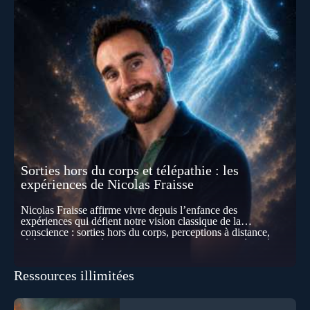
Sorties hors du corps et télépathie : les
expériences de Nicolas Fraisse
Nicolas Fraisse affirme vivre depuis l’enfance des
expériences qui défient notre vision classique de la
conscience : sorties hors du corps, perceptions à distance,
télépathie spontanée… Comment accueillir ces phénomènes
pour les intégrer dans un nouveau paradigme ? Peut-on
réellement “être” un autre lieu, percevoir à distance ou capter
Ressources illimitées
les pensées d’autrui ? Que deviennent l’espace, le temps… et
même notre identité lorsque certaines frontières semblent
disparaître ? Au fil de cet échange, Nicolas raconte ses
expériences les plus troublantes : visions vérifiées,