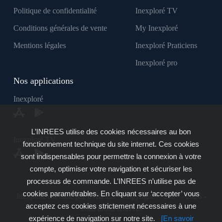
Politique de confidentialité
Inexploré TV
Conditions générales de vente
My Inexploré
Mentions légales
Inexploré Praticiens
Inexploré pro
Nos applications
Inexploré
L’INREES utilise des cookies nécessaires au bon
Inexploré TV
fonctionnement technique du site internet. Ces cookies
sont indispensables pour permettre la connexion à votre
compte, optimiser votre navigation et sécuriser les
processus de commande. L’INREES n’utilise pas de
cookies paramétrables. En cliquant sur ‘accepter’ vous
Inexploré est édité par INREES - Copyright © 2007 - 2026 -
acceptez ces cookies strictement nécessaires à une
Tous droits réservés
expérience de navigation sur notre site.
[En savoir