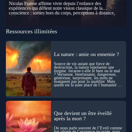
Nicolas Fraisse affirme vivre depuis l’enfance des
expériences qui défient notre vision classique de la
conscience : sorties hors du corps, perceptions à distance,
télépathie spontanée… Comment accueillir ces phénomènes
pour les intégrer dans un nouveau paradigme ? Peut-on
réellement “être” un autre lieu, percevoir à distance ou capter
Ressources illimitées
les pensées d’autrui ? Que deviennent l’espace, le temps… et
même notre identité lorsque certaines frontières semblent
disparaître ? Au fil de cet échange, Nicolas raconte ses
expériences les plus troublantes : visions vérifiées,
explorations du cosmos, présence d’autres consciences
La nature : amie ou ennemie ?
durant ses sorties, protocoles scientifiques… et toujours, cette
sensation étrange d’être relié à bien plus vaste que lui-même
Source de vie autant que force de
! Sommes-nous à l’aube d’une révolution de la conscience ?
destruction, la nature représente une
Sans doute. Mais encore faut-il accepter d’explorer ces
énigme. Incarne-t-elle le bien ou le mal
territoires avec lucidité, et rigueur…
? Vertueuse, bienfaisante, dangereuse,
généreuse, surprenante, les mots ne
manquent pas pour la qualifier. Mais
quelle est la juste place de l’humanité au
cœur du vivant ?
Que devient un être éveillé
après la mort ?
On nous parle souvent de l’Éveil comme
but ultime de l’existence incarnée, mais