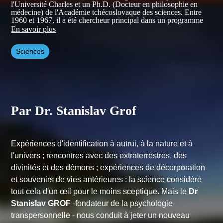
l'Université Charles et un Ph.D. (Docteur en philosophie en
médecine) de l'Académie tchécoslovaque des sciences. Entre
1960 et 1967, il a été chercheur principal dans un programme
de recherche psychédélique à l'Institut de recherche
En savoir plus
psychiatrique de Prague, en Tchécoslovaquie.
Sciences
Depuis plus d'une cinquantaine d’années, le psychiatre
Stanislav Grof, conduit des recherches sur le potentiel de
guérison et de transformation des états non-ordinaires de la
conscience.
Avec son épouse Christina, il a développé la technique de
"respiration holotropique", une méthode innovante de
psychothérapie expérimentale.
Par Dr. Stanislav Grof
Stanislav Grof est, avec Abraham Maslow, l’un des fondateurs
et principaux théoriciens de la psychologie transpersonnelle.
Expériences d'identification à autrui, à la nature et à
l'univers ; rencontres avec des extraterrestres, des
divinités et des démons ; expériences de décorporation
et souvenirs de vies antérieures : la science considère
tout cela d'un œil pour le moins sceptique. Mais le
Dr
Stanislav GROF
-fondateur de la psychologie
transpersonnelle - nous conduit à jeter un nouveau