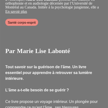
orthophonie et en audiologie décernée par l’Université de
Montréal au Canada. Initiée à la psychologie jungienne, elle a
créé la Méthode de Libération des Cuirasses MLC©, une
En savoir plus
thérapie psychocorporelle liée au mouvement. Elle est
également cocréatrice de la méthode Images de Transformation
Santé corps-esprit
IT©, une thérapie de dialogue avec l'inconscient. Elle forme des
intervenants et donne des séminaires et des conférences dans le
monde. Elle est également l’auteur de plusieurs ouvrages dont
Au cœur de notre corps
(Éditions de l’Homme - 2000),
Derrière
le rideau
(Éditions de l’Homme – 2011) et
Du mensonge à
l’authenticité
(Éditions de l’Homme – 2014).
Par Marie Lise Labonté
Tout savoir sur la guérison de l'âme. Un livre
essentiel pour apprendre à retrouver sa lumière
intérieure.
L'âme a-t-elle besoin de se guérir ?
Ce livre propose un voyage intérieur. Un plongée pour
comprendre ce qu'est l'âme , ses blessures