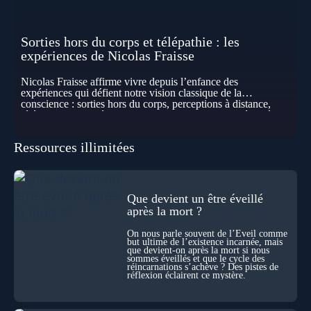
Sorties hors du corps et télépathie : les
expériences de Nicolas Fraisse
Nicolas Fraisse affirme vivre depuis l’enfance des
expériences qui défient notre vision classique de la
conscience : sorties hors du corps, perceptions à distance,
télépathie spontanée… Comment accueillir ces phénomènes
pour les intégrer dans un nouveau paradigme ? Peut-on
réellement “être” un autre lieu, percevoir à distance ou capter
Ressources illimitées
les pensées d’autrui ? Que deviennent l’espace, le temps… et
même notre identité lorsque certaines frontières semblent
disparaître ? Au fil de cet échange, Nicolas raconte ses
expériences les plus troublantes : visions vérifiées,
explorations du cosmos, présence d’autres consciences
Que devient un être éveillé
durant ses sorties, protocoles scientifiques… et toujours, cette
après la mort ?
sensation étrange d’être relié à bien plus vaste que lui-même
! Sommes-nous à l’aube d’une révolution de la conscience ?
On nous parle souvent de l’Éveil comme
Sans doute. Mais encore faut-il accepter d’explorer ces
but ultime de l’existence incarnée, mais
territoires avec lucidité, et rigueur…
que devient-on après la mort si nous
sommes éveillés et que le cycle des
réincarnations s’achève ? Des pistes de
réflexion éclairent ce mystère.