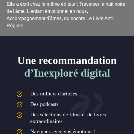
Elle a écrit chez le même éditeur :
Traverser la nuit noire
de l'âme, L'enfant émotionnel en nous,
Accompagnement d'âmes
, ou encore
Le Livre Anti-
Régime
.
Une recommandation
d’Inexploré digital
Des milliers d'articles
Des podcasts
Des sélections de films et de livres
extraordinaires
Naviguez avec vos émotions !