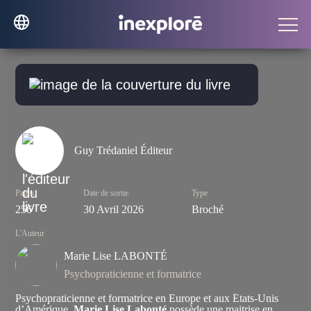
Guy Trédaniel Éditeur
Pages
Date de sortie
Type
256
30 Avril 2026
Broché
L'Auteur
Marie Lise LABONTÉ
Psychopraticienne et formatrice
Psychopraticienne et formatrice en Europe et aux États-Unis
d’Amérique,
Marie Lise Labonté
possède une maitrise en