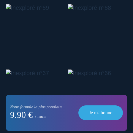
Notre formule la plus populaire
9.90 €
Je m'abonne
/ mois