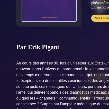
phénomènes 
Manuel clin
En savoir p
expériences
Perceptio
Par Erik Pigani
Au cours des années 80, lors d'un séjour aux États-U
nouveau dans l'univers du paranormal : le « channelin
des temps modernes - les « channels » - qui, non con
« récepteurs » à des « entités cosmiques », des ange
sont au juste ces messagers de l'ailleurs, porteurs de 
l'âme, qui délivrent parfois des diagnostics médicaux
ou quoi les « channels » communiquent-ils ? Pourquoi 
conscience ? Surpris par l'ampleur médiatique du mou