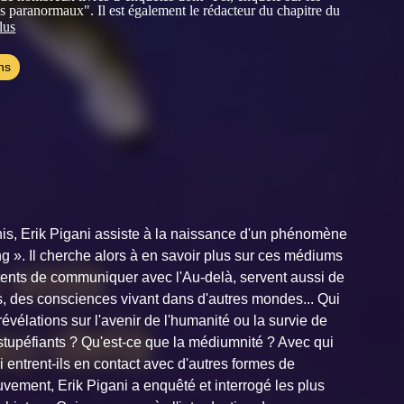
paranormaux". Il est également le rédacteur du chapitre du
ique des expériences extraordinaires consacré aux
lus
 de perceptions extrasensorielles.
ns
nis, Erik Pigani assiste à la naissance d'un phénomène
g ». Il cherche alors à en savoir plus sur ces médiums
tents de communiquer avec l'Au-delà, servent aussi de
s, des consciences vivant dans d'autres mondes... Qui
révélations sur l'avenir de l'humanité ou la survie de
 stupéfiants ? Qu'est-ce que la médiumnité ? Avec qui
entrent-ils en contact avec d'autres formes de
vement, Erik Pigani a enquêté et interrogé les plus