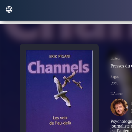
Editeur
Presses du 
Pages
275
L'Auteur
Psychologue
journaliste
est l’auteu