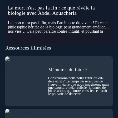
La mort n'est pas la fin : ce que révèle la
biologie avec Abdel Aouacheria
La mort n’est pas la fin, mais l’architecte du vivant ! Et cette
philosophie héritée de la biologie peut grandement améliorer
nos vies… Cela peut paraître contre-intuitif, et pourtant la
biologie contemporaine montre que la mort n’est pas
seulement une disparition… elle est aussi une force de
transformation et d’organisation au cœur de la Vie. Nos corps
Ressources illimitées
se construisent grâce à des milliers de morts cellulaires
invisibles. Développement, immunité, cerveau : ces
effacements nécessaires façonnent la vie elle-même. À toutes
les échelles, la mort apparaît moins comme une rupture que
comme une logique active du vivant. Alors, la biologie peut-
elle transformer notre manière de penser la mort ? Existe-t-il
Mémoires du futur ?
des ponts avec nos intuitions métaphysiques sur le cycle de
l’âme ? Nous en parlons avec Abdel Aouacheria, docteur en
Construisons-nous notre futur ou est-il
déjà écrit ? Le temps ne serait pas ce
biochimie et spécialiste de la mort cellulaire.
fleuve linéaire que nous imaginons, mais
une structure déjà réalisée, jalonnée de
bifurcations que notre conscience aurait
le pouvoir de détecter.