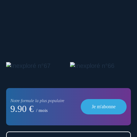
Notre formule la plus populaire
9.90 €
Je m'abonne
/ mois