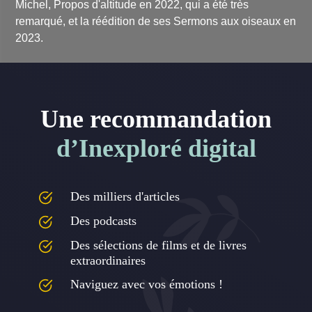
Michel,
Propos d'altitude
en 2022, qui a été très
remarqué, et la réédition de ses
Sermons aux oiseaux
en
2023.
Une recommandation
d’Inexploré digital
Des milliers d'articles
Des podcasts
Des sélections de films et de livres
extraordinaires
Naviguez avec vos émotions !