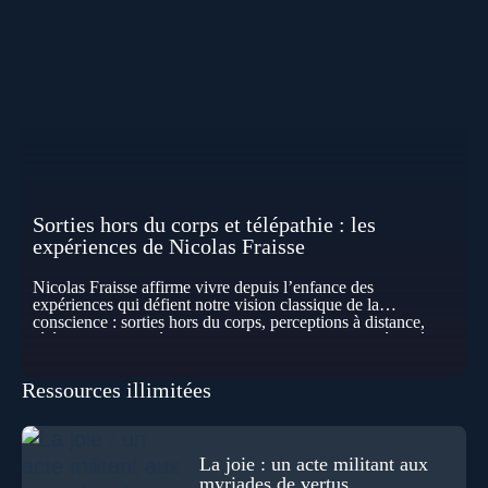
Sorties hors du corps et télépathie : les
expériences de Nicolas Fraisse
Nicolas Fraisse affirme vivre depuis l’enfance des
expériences qui défient notre vision classique de la
conscience : sorties hors du corps, perceptions à distance,
télépathie spontanée… Comment accueillir ces phénomènes
pour les intégrer dans un nouveau paradigme ? Peut-on
réellement “être” un autre lieu, percevoir à distance ou capter
Ressources illimitées
les pensées d’autrui ? Que deviennent l’espace, le temps… et
même notre identité lorsque certaines frontières semblent
disparaître ? Au fil de cet échange, Nicolas raconte ses
expériences les plus troublantes : visions vérifiées,
explorations du cosmos, présence d’autres consciences
La joie : un acte militant aux
durant ses sorties, protocoles scientifiques… et toujours, cette
myriades de vertus