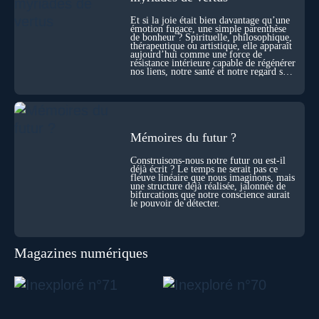
sensation étrange d’être relié à bien plus vaste que lui-même
! Sommes-nous à l’aube d’une révolution de la conscience ?
Et si la joie était bien davantage qu’une
Sans doute. Mais encore faut-il accepter d’explorer ces
émotion fugace, une simple parenthèse
de bonheur ? Spirituelle, philosophique,
territoires avec lucidité, et rigueur…
thérapeutique ou artistique, elle apparaît
aujourd’hui comme une force de
résistance intérieure capable de régénérer
nos liens, notre santé et notre regard sur
le monde.
Mémoires du futur ?
Construisons-nous notre futur ou est-il
déjà écrit ? Le temps ne serait pas ce
fleuve linéaire que nous imaginons, mais
une structure déjà réalisée, jalonnée de
bifurcations que notre conscience aurait
le pouvoir de détecter.
Magazines numériques