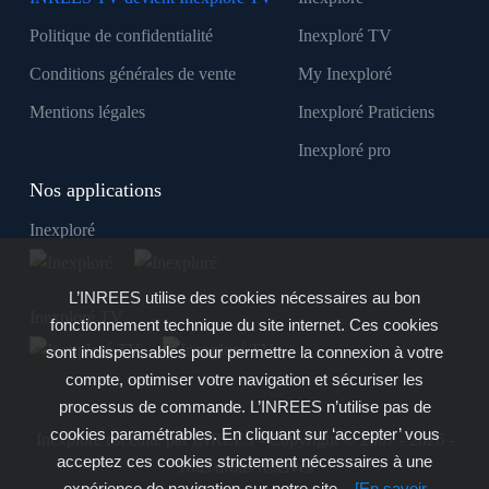
Politique de confidentialité
Inexploré TV
Conditions générales de vente
My Inexploré
Mentions légales
Inexploré Praticiens
Inexploré pro
Nos applications
Inexploré
L’INREES utilise des cookies nécessaires au bon
Inexploré TV
fonctionnement technique du site internet. Ces cookies
sont indispensables pour permettre la connexion à votre
compte, optimiser votre navigation et sécuriser les
processus de commande. L’INREES n’utilise pas de
cookies paramétrables. En cliquant sur ‘accepter’ vous
Inexploré est édité par INREES - Copyright © 2007 - 2026 -
acceptez ces cookies strictement nécessaires à une
Tous droits réservés
expérience de navigation sur notre site.
[En savoir