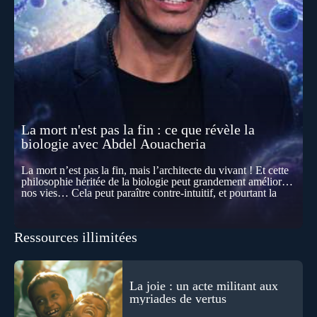
La mort n'est pas la fin : ce que révèle la
biologie avec Abdel Aouacheria
La mort n’est pas la fin, mais l’architecte du vivant ! Et cette
philosophie héritée de la biologie peut grandement améliorer
nos vies… Cela peut paraître contre-intuitif, et pourtant la
biologie contemporaine montre que la mort n’est pas
seulement une disparition… elle est aussi une force de
transformation et d’organisation au cœur de la Vie. Nos corps
Ressources illimitées
se construisent grâce à des milliers de morts cellulaires
invisibles. Développement, immunité, cerveau : ces
effacements nécessaires façonnent la vie elle-même. À toutes
les échelles, la mort apparaît moins comme une rupture que
comme une logique active du vivant. Alors, la biologie peut-
La joie : un acte militant aux
elle transformer notre manière de penser la mort ? Existe-t-il
myriades de vertus
des ponts avec nos intuitions métaphysiques sur le cycle de