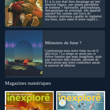
l’âme ? Nous en parlons avec Abdel Aouacheria, docteur en
Et si la joie était bien davantage qu’une
biochimie et spécialiste de la mort cellulaire.
émotion fugace, une simple parenthèse
de bonheur ? Spirituelle, philosophique,
thérapeutique ou artistique, elle apparaît
aujourd’hui comme une force de
résistance intérieure capable de régénérer
nos liens, notre santé et notre regard sur
le monde.
Mémoires du futur ?
Construisons-nous notre futur ou est-il
déjà écrit ? Le temps ne serait pas ce
fleuve linéaire que nous imaginons, mais
une structure déjà réalisée, jalonnée de
bifurcations que notre conscience aurait
le pouvoir de détecter.
Magazines numériques