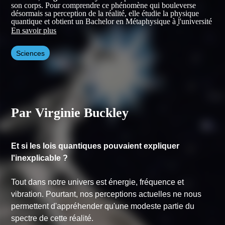
son corps. Pour comprendre ce phénomène qui bouleverse
désormais sa perception de la réalité, elle étudie la physique
quantique et obtient un Bachelor en Métaphysique à l'université
de Sedona, en Arizona. Son premier livre,
QUANTÂME
,
En savoir plus
questionne notre perception actuelle de l'univers, de la réalité,
de la vie et de la mort.
Sciences
Par Virginie Buckley
Et si les lois quantiques pouvaient expliquer
l'inexplicable ?
Tout dans notre univers est énergie, fréquence et
vibration. Pourtant, nos perceptions actuelles ne nous
permettent d'appréhender qu'une modeste partie du
spectre de cette réalité.