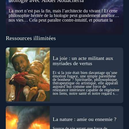
biologie avec Abdel Aouacheria
La mort n’est pas la fin, mais l’architecte du vivant ! Et cette
philosophie héritée de la biologie peut grandement améliorer
nos vies… Cela peut paraître contre-intuitif, et pourtant la
biologie contemporaine montre que la mort n’est pas
seulement une disparition… elle est aussi une force de
transformation et d’organisation au cœur de la Vie. Nos corps
Ressources illimitées
se construisent grâce à des milliers de morts cellulaires
invisibles. Développement, immunité, cerveau : ces
effacements nécessaires façonnent la vie elle-même. À toutes
les échelles, la mort apparaît moins comme une rupture que
comme une logique active du vivant. Alors, la biologie peut-
La joie : un acte militant aux
elle transformer notre manière de penser la mort ? Existe-t-il
myriades de vertus
des ponts avec nos intuitions métaphysiques sur le cycle de
l’âme ? Nous en parlons avec Abdel Aouacheria, docteur en
Et si la joie était bien davantage qu’une
biochimie et spécialiste de la mort cellulaire.
émotion fugace, une simple parenthèse
de bonheur ? Spirituelle, philosophique,
thérapeutique ou artistique, elle apparaît
aujourd’hui comme une force de
résistance intérieure capable de régénérer
nos liens, notre santé et notre regard sur
le monde.
La nature : amie ou ennemie ?
Source de vie autant que force de