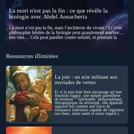
La mort n'est pas la fin : ce que révèle la
biologie avec Abdel Aouacheria
La mort n’est pas la fin, mais l’architecte du vivant ! Et cette
philosophie héritée de la biologie peut grandement améliorer
nos vies… Cela peut paraître contre-intuitif, et pourtant la
biologie contemporaine montre que la mort n’est pas
seulement une disparition… elle est aussi une force de
transformation et d’organisation au cœur de la Vie. Nos corps
Ressources illimitées
se construisent grâce à des milliers de morts cellulaires
invisibles. Développement, immunité, cerveau : ces
effacements nécessaires façonnent la vie elle-même. À toutes
les échelles, la mort apparaît moins comme une rupture que
comme une logique active du vivant. Alors, la biologie peut-
La joie : un acte militant aux
elle transformer notre manière de penser la mort ? Existe-t-il
myriades de vertus
des ponts avec nos intuitions métaphysiques sur le cycle de
l’âme ? Nous en parlons avec Abdel Aouacheria, docteur en
Et si la joie était bien davantage qu’une
biochimie et spécialiste de la mort cellulaire.
émotion fugace, une simple parenthèse
de bonheur ? Spirituelle, philosophique,
thérapeutique ou artistique, elle apparaît
aujourd’hui comme une force de
résistance intérieure capable de régénérer
nos liens, notre santé et notre regard sur
le monde.