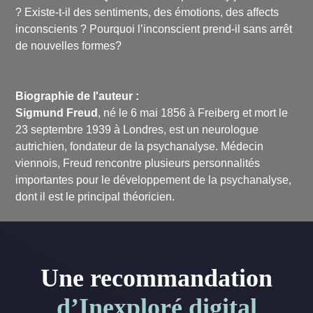
? Existe-t-il des sentiments, des émotions, des affects
inconscients ? Pourquoi l’inconscient prend-il sans arrêt
de nouvelles formes?
Biographie de l'auteur :
Sigmund Freud
, né le 6 mai 1856 à Freiberg et mort le
23 septembre 1939 à Londres, est un neurologue
autrichien, fondateur de la psychanalyse. Médecin
viennois, Freud rencontre plusieurs personnalités
importantes pour le développement de la psychanalyse,
dont il est le principal théoricien.
Une recommandation
d’Inexploré digital