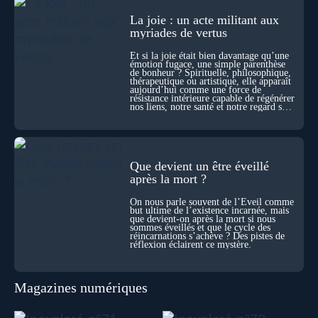
les échelles, la mort apparaît moins comme une rupture que
comme une logique active du vivant. Alors, la biologie peut-
La joie : un acte militant aux
elle transformer notre manière de penser la mort ? Existe-t-il
myriades de vertus
des ponts avec nos intuitions métaphysiques sur le cycle de
l’âme ? Nous en parlons avec Abdel Aouacheria, docteur en
Et si la joie était bien davantage qu’une
biochimie et spécialiste de la mort cellulaire.
émotion fugace, une simple parenthèse
de bonheur ? Spirituelle, philosophique,
thérapeutique ou artistique, elle apparaît
aujourd’hui comme une force de
résistance intérieure capable de régénérer
nos liens, notre santé et notre regard sur
le monde.
Que devient un être éveillé
après la mort ?
On nous parle souvent de l’Éveil comme
but ultime de l’existence incarnée, mais
que devient-on après la mort si nous
sommes éveillés et que le cycle des
réincarnations s’achève ? Des pistes de
réflexion éclairent ce mystère.
Magazines numériques