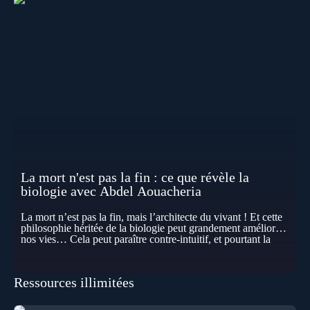
La mort n'est pas la fin : ce que révèle la
biologie avec Abdel Aouacheria
La mort n’est pas la fin, mais l’architecte du vivant ! Et cette
philosophie héritée de la biologie peut grandement améliorer
nos vies… Cela peut paraître contre-intuitif, et pourtant la
biologie contemporaine montre que la mort n’est pas
seulement une disparition… elle est aussi une force de
transformation et d’organisation au cœur de la Vie. Nos corps
Ressources illimitées
se construisent grâce à des milliers de morts cellulaires
invisibles. Développement, immunité, cerveau : ces
effacements nécessaires façonnent la vie elle-même. À toutes