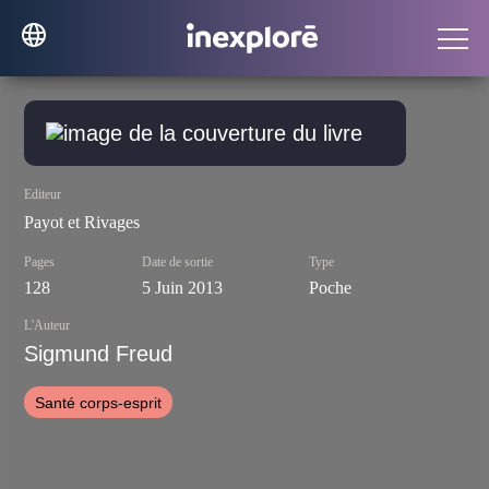
Editeur
Payot et Rivages
Pages
Date de sortie
Type
128
5 Juin 2013
Poche
L'Auteur
Sigmund Freud
Santé corps-esprit