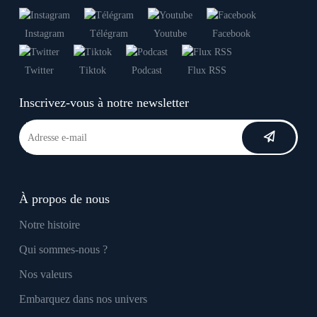
Instagram
Télégram
Youtube
Facebook
Twitter
Tiktok
Podcast
Flux RSS
Inscrivez-vous à notre newsletter
À propos de nous
Notre histoire
Qui sommes-nous ?
Nos valeurs
Embarquez dans nos univers