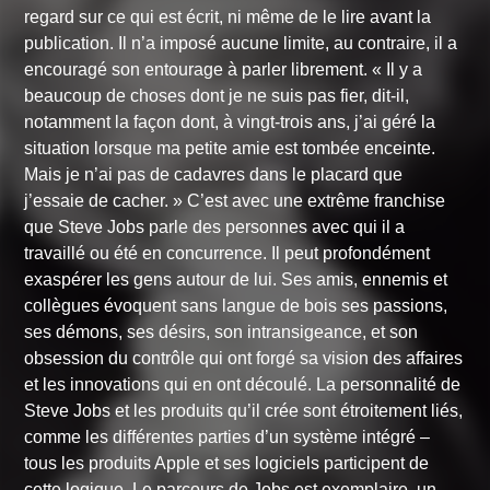
regard sur ce qui est écrit, ni même de le lire avant la
publication. Il n’a imposé aucune limite, au contraire, il a
encouragé son entourage à parler librement. « Il y a
beaucoup de choses dont je ne suis pas fier, dit-il,
notamment la façon dont, à vingt-trois ans, j’ai géré la
situation lorsque ma petite amie est tombée enceinte.
Mais je n’ai pas de cadavres dans le placard que
j’essaie de cacher. » C’est avec une extrême franchise
que Steve Jobs parle des personnes avec qui il a
travaillé ou été en concurrence. Il peut profondément
exaspérer les gens autour de lui. Ses amis, ennemis et
collègues évoquent sans langue de bois ses passions,
ses démons, ses désirs, son intransigeance, et son
obsession du contrôle qui ont forgé sa vision des affaires
et les innovations qui en ont découlé. La personnalité de
Steve Jobs et les produits qu’il crée sont étroitement liés,
comme les différentes parties d’un système intégré –
tous les produits Apple et ses logiciels participent de
cette logique. Le parcours de Jobs est exemplaire, un