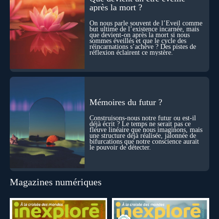
elle transformer notre manière de penser la mort ? Existe-t-il
après la mort ?
des ponts avec nos intuitions métaphysiques sur le cycle de
l’âme ? Nous en parlons avec Abdel Aouacheria, docteur en
On nous parle souvent de l’Éveil comme
biochimie et spécialiste de la mort cellulaire.
but ultime de l’existence incarnée, mais
que devient-on après la mort si nous
sommes éveillés et que le cycle des
réincarnations s’achève ? Des pistes de
réflexion éclairent ce mystère.
Mémoires du futur ?
Construisons-nous notre futur ou est-il
déjà écrit ? Le temps ne serait pas ce
fleuve linéaire que nous imaginons, mais
une structure déjà réalisée, jalonnée de
bifurcations que notre conscience aurait
le pouvoir de détecter.
Magazines numériques