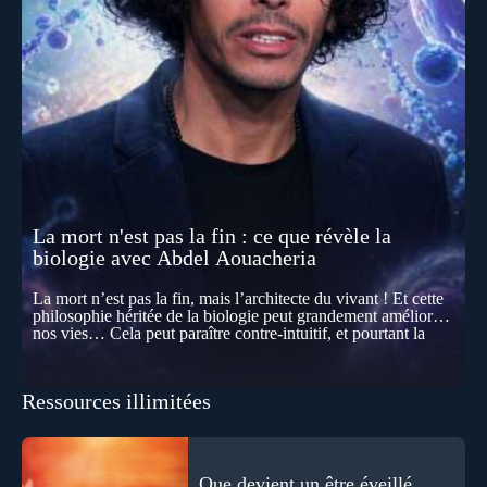
La mort n'est pas la fin : ce que révèle la
biologie avec Abdel Aouacheria
La mort n’est pas la fin, mais l’architecte du vivant ! Et cette
philosophie héritée de la biologie peut grandement améliorer
nos vies… Cela peut paraître contre-intuitif, et pourtant la
biologie contemporaine montre que la mort n’est pas
seulement une disparition… elle est aussi une force de
transformation et d’organisation au cœur de la Vie. Nos corps
Ressources illimitées
se construisent grâce à des milliers de morts cellulaires
invisibles. Développement, immunité, cerveau : ces
effacements nécessaires façonnent la vie elle-même. À toutes
les échelles, la mort apparaît moins comme une rupture que
comme une logique active du vivant. Alors, la biologie peut-
Que devient un être éveillé