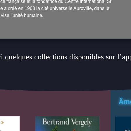
ice française et la fondatrice du Centre international Sri
 a créé en 1968 la cité universelle Auroville, dans le
 vise l'unité humaine.
i quelques collections disponibles sur l’ap