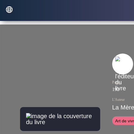
Pages
192
L'Auteur
La Mère
Art de viv