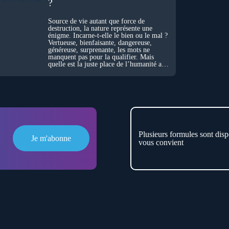
?
Source de vie autant que force de
destruction, la nature représente une
énigme. Incarne-t-elle le bien ou le mal ?
Vertueuse, bienfaisante, dangereuse,
généreuse, surprenante, les mots ne
manquent pas pour la qualifier. Mais
quelle est la juste place de l’humanité au
cœur du vivant ?
Plusieurs formules sont disp
Je m'abonne
vous convient