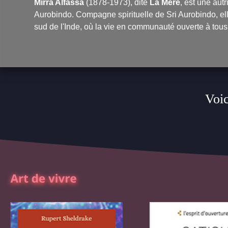
Mirra Alfassa
(1878-1973), dite
La Mère
, est une autr
Aurobindo. Compagne spirituelle de Sri Aurobindo, elle
sud de l'Inde, où la vie en communauté ouverte à tous
Voic