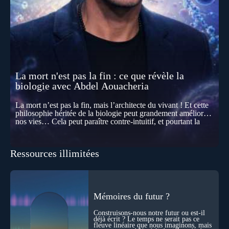
La mort n'est pas la fin : ce que révèle la
biologie avec Abdel Aouacheria
La mort n’est pas la fin, mais l’architecte du vivant ! Et cette
philosophie héritée de la biologie peut grandement améliorer
nos vies… Cela peut paraître contre-intuitif, et pourtant la
biologie contemporaine montre que la mort n’est pas
seulement une disparition… elle est aussi une force de
transformation et d’organisation au cœur de la Vie. Nos corps
Ressources illimitées
se construisent grâce à des milliers de morts cellulaires
invisibles. Développement, immunité, cerveau : ces
effacements nécessaires façonnent la vie elle-même. À toutes
les échelles, la mort apparaît moins comme une rupture que
comme une logique active du vivant. Alors, la biologie peut-
elle transformer notre manière de penser la mort ? Existe-t-il
Mémoires du futur ?
des ponts avec nos intuitions métaphysiques sur le cycle de
l’âme ? Nous en parlons avec Abdel Aouacheria, docteur en
Construisons-nous notre futur ou est-il
biochimie et spécialiste de la mort cellulaire.
déjà écrit ? Le temps ne serait pas ce
fleuve linéaire que nous imaginons, mais