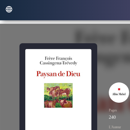
Pages
240
L'Auteur