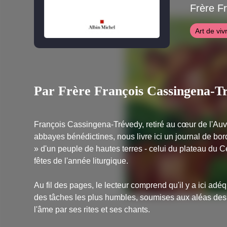
Frère F
Art de viv
Par Frère François Cassingena-T
François Cassingena-Trévedy, retiré au cœur de l'A
abbayes bénédictines, nous livre ici un journal de bord
» d'un peuple de hautes terres - celui du plateau du C
fêtes de l'année liturgique.
Au fil des pages, le lecteur comprend qu'il y a ici adé
des tâches les plus humbles, soumises aux aléas des s
l'âme par ses rites et ses chants.