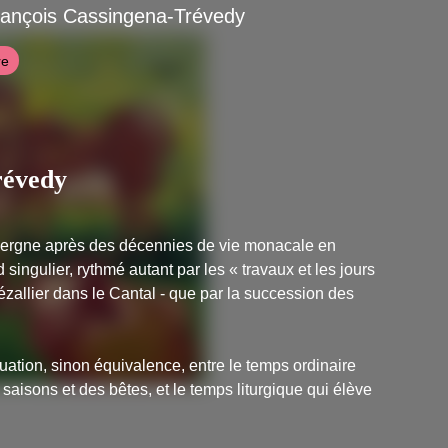
rançois Cassingena-Trévedy
re
révedy
uvergne après des décennies de vie monacale en
 singulier, rythmé autant par les « travaux et les jours
ézallier dans le Cantal - que par la succession des
quation, sinon équivalence, entre le temps ordinaire
aisons et des bêtes, et le temps liturgique qui élève