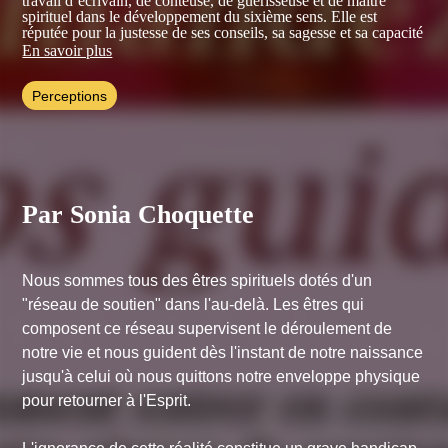
travail d’écrivain, de conteuse, de guérisseuse et de maître
spirituel dans le développement du sixième sens. Elle est
réputée pour la justesse de ses conseils, sa sagesse et sa capacité
à guérir les âmes.
En savoir plus
Perceptions
Par Sonia Choquette
Nous sommes tous des êtres spirituels dotés d'un
"réseau de soutien" dans l'au-delà. Les êtres qui
composent ce réseau supervisent le déroulement de
notre vie et nous guident dès l'instant de notre naissance
jusqu'à celui où nous quittons notre enveloppe physique
pour retourner à l'Esprit.