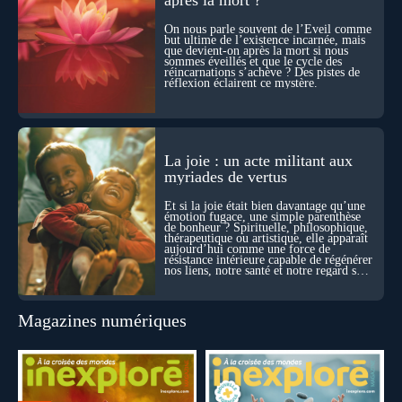
sensation étrange d’être relié à bien plus vaste que lui-même
! Sommes-nous à l’aube d’une révolution de la conscience ?
On nous parle souvent de l’Éveil comme
Sans doute. Mais encore faut-il accepter d’explorer ces
but ultime de l’existence incarnée, mais
territoires avec lucidité, et rigueur…
que devient-on après la mort si nous
sommes éveillés et que le cycle des
réincarnations s’achève ? Des pistes de
réflexion éclairent ce mystère.
La joie : un acte militant aux
myriades de vertus
Et si la joie était bien davantage qu’une
émotion fugace, une simple parenthèse
de bonheur ? Spirituelle, philosophique,
thérapeutique ou artistique, elle apparaît
aujourd’hui comme une force de
résistance intérieure capable de régénérer
nos liens, notre santé et notre regard sur
le monde.
Magazines numériques