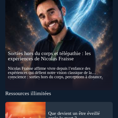
Sorties hors du corps et télépathie : les
expériences de Nicolas Fraisse
Nicolas Fraisse affirme vivre depuis l’enfance des
expériences qui défient notre vision classique de la
conscience : sorties hors du corps, perceptions à distance,
télépathie spontanée… Comment accueillir ces phénomènes
pour les intégrer dans un nouveau paradigme ? Peut-on
réellement “être” un autre lieu, percevoir à distance ou capter
Ressources illimitées
les pensées d’autrui ? Que deviennent l’espace, le temps… et
même notre identité lorsque certaines frontières semblent
disparaître ? Au fil de cet échange, Nicolas raconte ses
expériences les plus troublantes : visions vérifiées,
explorations du cosmos, présence d’autres consciences
Que devient un être éveillé
durant ses sorties, protocoles scientifiques… et toujours, cette
après la mort ?